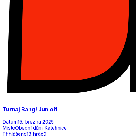
Turnaj Bang! Junioři
Datum
15. března 2025
Místo
Obecní dům Kateřinice
Přihlášeno
13
hráčů