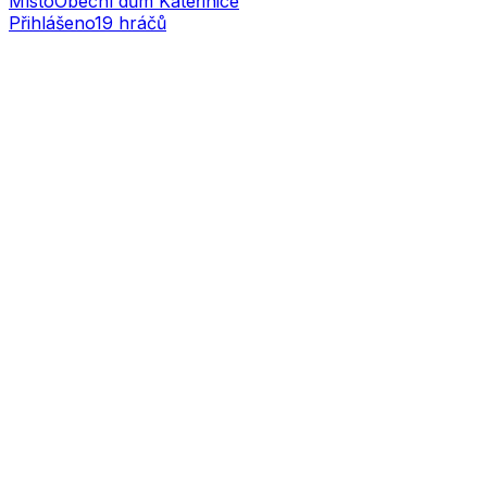
Místo
Obecní dům Kateřinice
Přihlášeno
19
hráčů