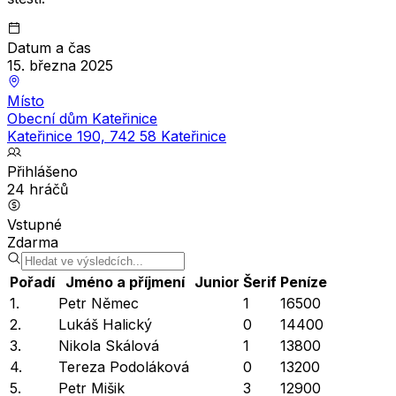
Datum a čas
15. března 2025
Místo
Obecní dům Kateřinice
Kateřinice 190, 742 58 Kateřinice
Přihlášeno
24
hráčů
Vstupné
Zdarma
Pořadí
Jméno a příjmení
Junior
Šerif
Peníze
1.
Petr Němec
1
16500
2.
Lukáš Halický
0
14400
3.
Nikola Skálová
1
13800
4.
Tereza Podoláková
0
13200
5.
Petr Mišik
3
12900