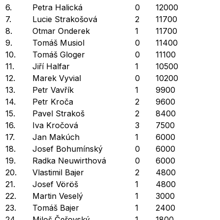
6.
Petra Halická
0
12000
7.
Lucie Strakošová
2
11700
8.
Otmar Onderek
1
11700
9.
Tomáš Musiol
0
11400
10.
Tomáš Gloger
0
11100
11.
Jiří Halfar
1
10500
12.
Marek Vyvial
0
10200
13.
Petr Vavřík
1
9900
14.
Petr Kroča
2
9600
15.
Pavel Strakoš
2
8400
16.
Iva Kročová
3
7500
17.
Jan Makúch
1
6000
18.
Josef Bohumínský
0
6000
19.
Radka Neuwirthová
0
6000
20.
Vlastimil Bajer
2
4800
21.
Josef Vöröš
1
4800
22.
Martin Veselý
1
3000
23.
Tomáš Bajer
1
2400
24.
Miloš Čeřovský
1
1800