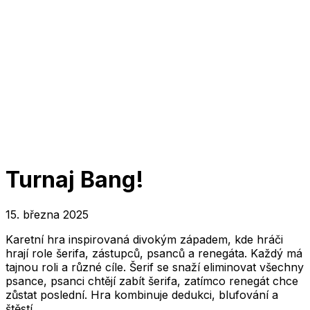
Turnaj Bang!
15. března 2025
Karetní hra inspirovaná divokým západem, kde hráči
hrají role šerifa, zástupců, psanců a renegáta. Každý má
tajnou roli a různé cíle. Šerif se snaží eliminovat všechny
psance, psanci chtějí zabít šerifa, zatímco renegát chce
zůstat poslední. Hra kombinuje dedukci, blufování a
štěstí.