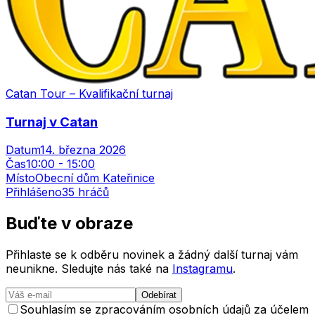
Catan Tour – Kvalifikační turnaj
Turnaj v Catan
Datum
14. března 2026
Čas
10:00
-
15:00
Místo
Obecní dům Kateřinice
Přihlášeno
35
hráčů
Buďte v
obraze
Přihlaste se k odběru novinek a žádný další turnaj vám
neunikne. Sledujte nás také na
Instagramu
.
Odebírat
Souhlasím se zpracováním osobních údajů za účelem