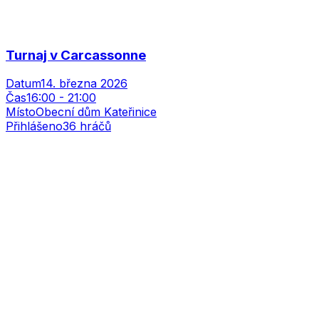
Turnaj v Carcassonne
Datum
14. března 2026
Čas
16:00
-
21:00
Místo
Obecní dům Kateřinice
Přihlášeno
36
hráčů