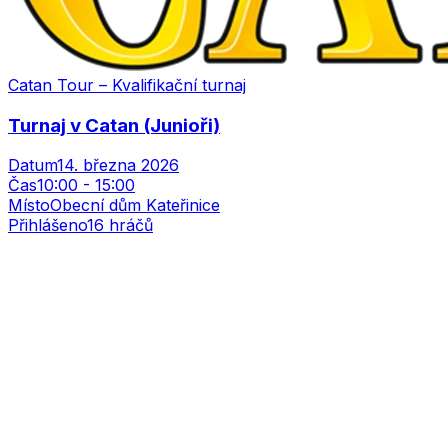
Catan Tour – Kvalifikační turnaj
Turnaj v Catan (Junioři)
Datum
14. března 2026
Čas
10:00
-
15:00
Místo
Obecní dům Kateřinice
Přihlášeno
16
hráčů