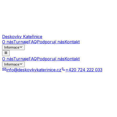
Deskovky Kateřinice
O nás
Turnaje
FAQ
Podporují nás
Kontakt
Informace
O nás
Turnaje
FAQ
Podporují nás
Kontakt
Informace
info@deskovkykaterinice.cz
+420 724 222 033