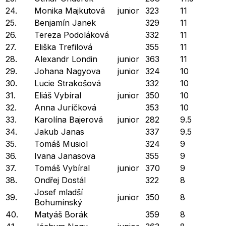
24.
Monika Majkutová
junior
323
11
25.
Benjamín Janek
329
11
26.
Tereza Podoláková
332
11
27.
Eliška Trefilová
355
11
28.
Alexandr Londin
junior
363
11
29.
Johana Nagyova
junior
324
10
30.
Lucie Strakošová
332
10
31.
Eliáš Vybíral
junior
350
10
32.
Anna Juríčková
353
10
33.
Karolína Bajerová
junior
282
9.5
34.
Jakub Janas
337
9.5
35.
Tomáš Musiol
324
9
36.
Ivana Janasova
355
9
37.
Tomáš Vybíral
junior
370
9
38.
Ondřej Dostál
322
8
Josef mladší
39.
junior
350
8
Bohumínský
40.
Matyáš Borák
359
8