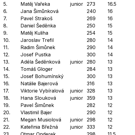
5.
Matěj Vařeka
junior
273
16.5
6.
Jana Šimůnková
240
16
7.
Pavel Strakoš
269
16
8.
Daniel Šeděnka
250
15
9.
Matěj Kuliha
254
15
10.
Jaroslav Trefil
280
14
11.
Radim Šimůnek
290
14
12.
Josef Pustka
300
14
13.
Adéla Šeděnková
junior
280
13
14.
Tomáš Gloger
284
13
15.
Josef Bohumínský
300
13
16.
Natálie Bajerová
316
13
17.
Viktorie Vybíralová
junior
328
13
18.
Hana Slouková
junior
359
13
19.
Pavel Šimůnek
282
12
20.
Vlastimil Bajer
290
12
21.
Megan Musiolová
junior
298
12
22.
Kateřinia Břežná
junior
333
12
23.
Otmar Onderek
298
11.5