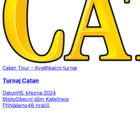
Catan Tour – Kvalifikační turnaj
Turnaj Catan
Datum
16. března 2024
Místo
Obecní dům Kateřinice
Přihlášeno
48
hráčů