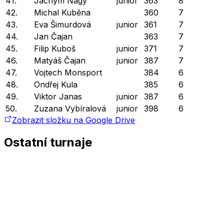
41.
Jáchym Nagy
junior
363
8
42.
Michal Kuběna
360
7
43.
Eva Šimurdová
junior
361
7
44.
Jan Čajan
363
7
45.
Filip Kuboš
junior
371
7
46.
Matyáš Čajan
junior
387
7
47.
Vojtech Monsport
384
6
48.
Ondřej Kula
385
6
49.
Viktor Janas
junior
387
6
50.
Zuzana Vybíralová
junior
398
6
Zobrazit složku na Google Drive
Ostatní turnaje