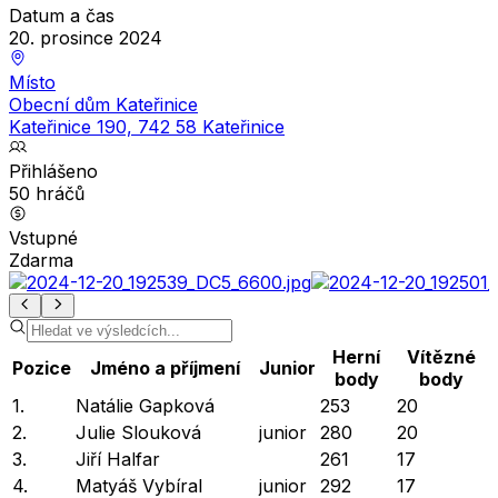
Datum a čas
20. prosince 2024
Místo
Obecní dům Kateřinice
Kateřinice 190, 742 58 Kateřinice
Přihlášeno
50
hráčů
Vstupné
Zdarma
Herní
Vítězné
Pozice
Jméno a příjmení
Junior
body
body
1.
Natálie Gapková
253
20
2.
Julie Slouková
junior
280
20
3.
Jiří Halfar
261
17
4.
Matyáš Vybíral
junior
292
17